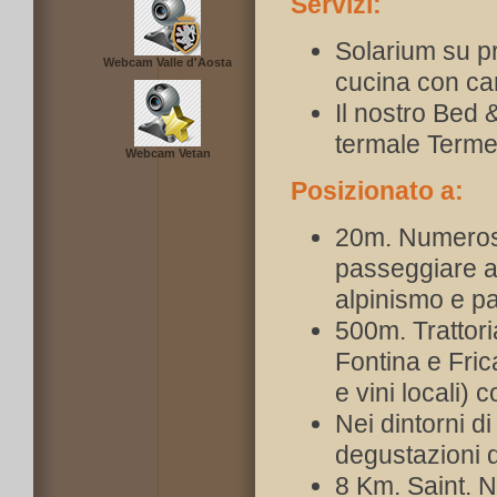
Servizi:
Solarium su pra
Webcam Valle d'Aosta
cucina con ca
Il nostro Bed 
termale Terme
Webcam Vetan
Posizionato a:
20m. Numerose 
passeggiare a 
alpinismo e pa
500m. Trattori
Fontina e Fri
e vini locali) 
Nei dintorni di
degustazioni di 
8 Km. Saint. N