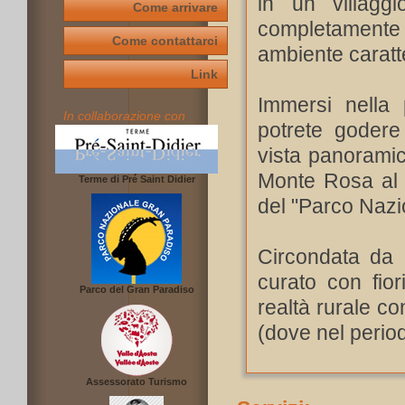
in un villagg
Come arrivare
completamente 
Come contattarci
ambiente caratte
Link
Immersi nella 
In collaborazione con
potrete godere
vista panorami
Monte Rosa al G
Terme di Pré Saint Didier
del "Parco Nazi
Circondata da 
curato con fiori
Parco del Gran Paradiso
realtà rurale co
(dove nel perio
Assessorato Turismo