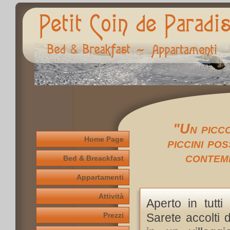
"Un picco
Home Page
piccini p
contemp
Bed & Breackfast
Appartamenti
Attività
Aperto in tutti 
Prezzi
Sarete accolti d