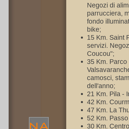
Negozi di alime
parrucciera, mi
fondo illumina
bike;
15 Km. Saint P
servizi. Negozi
Coucou";
35 Km. Parco 
Valsavaranche
camosci, stamb
dell'anno;
21 Km. Pila - I
42 Km. Courma
47 Km. La Thui
52 Km. Passo 
30 Km. Centro