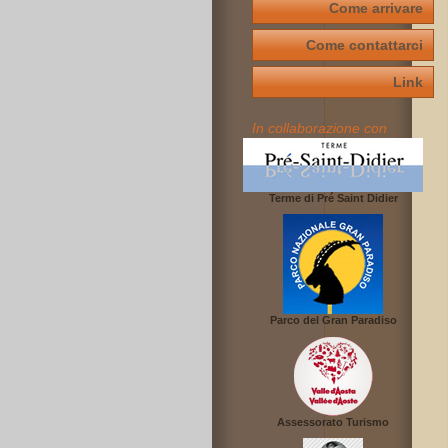
Come arrivare
Come contattarci
Link
In collaborazione con
Terme di Pré Saint Didier
Parco del Gran Paradiso
Assessorato Turismo