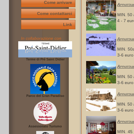
Come arrivare
Appartam
Come contattarci
MIN. 50 
4 - 7 eur
Link
In collaborazione con
Appartam
MIN. 50a
3-6 euro 
Terme di Pré Saint Didier
Appartam
MIN. 50 
3-6 euro 
Appartam
Parco del Gran Paradiso
MIN. 50 
3-6 euro 
Appartam
Assessorato Turismo
MIN. 45 