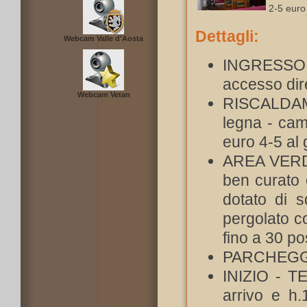
2-5 euro 
Dettagli:
Webcam Valle d'Aosta
INGRESSO 
accesso dire
Webcam Vetan
RISCALDAM
legna - cami
euro 4-5 al 
AREA VERDE
ben curato c
dotato di s
pergolato co
fino a 30 p
PARCHEGGIO
INIZIO - T
arrivo e h