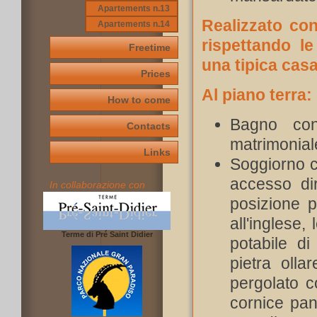
Apartements n.13
Realizzato con
Apartements n.14
rispettando le
Freetime
una tipica cas
Prices
Al piano terra:
How to come
Bagno con
Contacts
matrimoniale
Links
Soggiorno c
accesso di
In collaborazione con
posizione p
all'inglese, 
Terme di Pré Saint Didier
potabile d
pietra olla
pergolato co
cornice pan