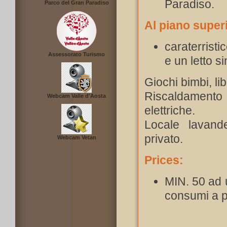
Paradiso.
Parco del Gran Paradiso
Al piano super
caraterristi
Assessorato Turismo
e un letto s
Giochi bimbi, lib
Riscaldamento
Webcam Valle d'Aosta
elettriche.
Locale lavand
privato.
Webcam Vetan
Prices:
MIN. 50 ad 
consumi a pa