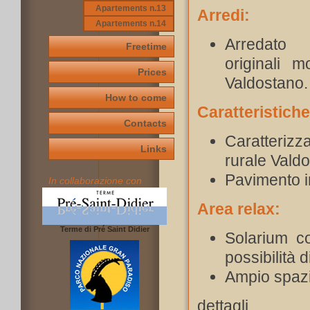
Apartements n.13
Arredi:
Apartements n.14
Arredato
Freetime
originali mo
Prices
Valdostano.
How to come
Caratteristiche
Contacts
Caratterizza
Links
rurale Vald
Pavimento i
In collaborazione con
Area relax:
Terme di Pré Saint Didier
Solarium co
possibilità 
Ampio spazi
dettagli