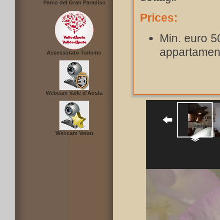
Parco del Gran Paradiso
Prices:
Min. euro 50
appartament
Assessorato Turismo
Webcam Valle d'Aosta
Webcam Vetan