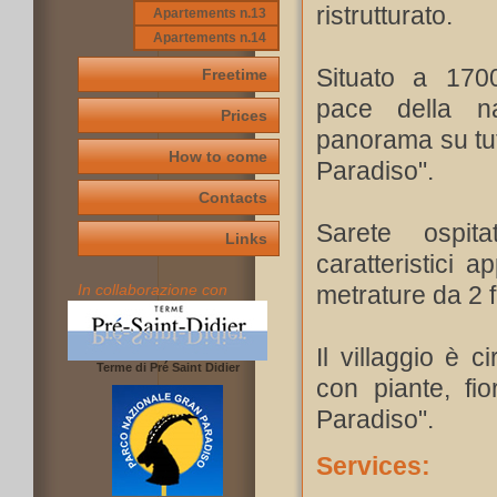
ristrutturato.
Apartements n.13
Apartements n.14
Situato a 170
Freetime
pace della n
Prices
panorama su tutt
How to come
Paradiso".
Contacts
Sarete ospit
Links
caratteristici a
In collaborazione con
metrature da 2 fi
Il villaggio è 
Terme di Pré Saint Didier
con piante, fio
Paradiso".
Services: