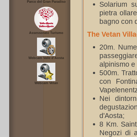
Parco del Gran Paradiso
Solarium su
pietra ollar
bagno con d
The Vetan Vill
Assessorato Turismo
20m. Numero
passeggiare 
Webcam Valle d'Aosta
alpinismo e
500m. Tratto
con Fontin
Webcam Vetan
Vapelenentze
Nei dintorn
degustazioni
d'Aosta;
8 Km. Saint.
Negozi di al